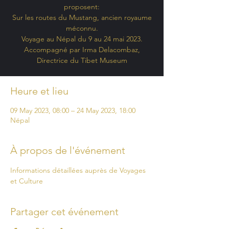
proposent:
Sur les routes du Mustang, ancien royaume
méconnu.
Voyage au Népal du 9 au 24 mai 2023.
Accompagné par Irma Delacombaz,
Directrice du Tibet Museum
Heure et lieu
09 May 2023, 08:00 – 24 May 2023, 18:00
Népal
À propos de l'événement
Informations détaillées auprès de Voyages 
et Culture
Partager cet événement