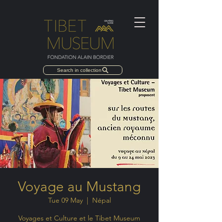
Search in collection
Voyage au Mustang
Tue 09 May
  |  
Népal
Voyages et Culture et le Tibet Museum