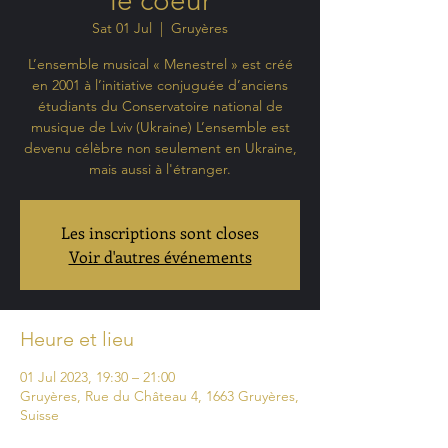
le coeur
Sat 01 Jul
  |  
Gruyères
L’ensemble musical « Menestrel » est créé
en 2001 à l’initiative conjuguée d’anciens
étudiants du Conservatoire national de
musique de Lviv (Ukraine) L’ensemble est
devenu célèbre non seulement en Ukraine,
mais aussi à l'étranger.
Les inscriptions sont closes
Voir d'autres événements
Heure et lieu
01 Jul 2023, 19:30 – 21:00
Gruyères, Rue du Château 4, 1663 Gruyères,
Suisse