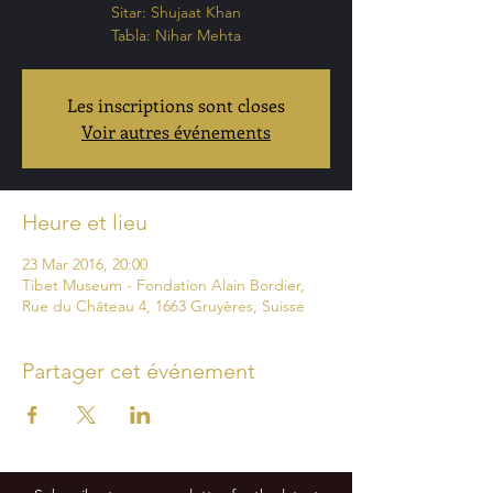
Sitar: Shujaat Khan
Tabla: Nihar Mehta
Les inscriptions sont closes
Voir autres événements
Heure et lieu
23 Mar 2016, 20:00
Tibet Museum - Fondation Alain Bordier,
Rue du Château 4, 1663 Gruyères, Suisse
Partager cet événement