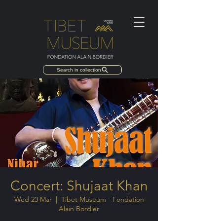
Search in collection
Concert: Shujaat Khan
Wed 23 Mar
  |  
Tibet Museum - Fondation
Alain Bordier