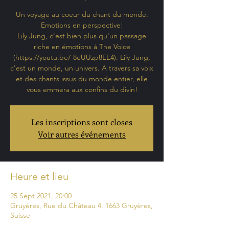
Un voyage au coeur du chant du monde.
Emotions en perspective!
Lily Jung, c'est bien plus qu'un passage
riche en émotions à The Voice
(https://youtu.be/-8eUUzp8EE4). Lily Jung,
c'est un monde, un univers. A travers sa voix
et des chants issus du monde entier, elle
vous emmera aux confins du divin!
Les inscriptions sont closes
Voir autres événements
Heure et lieu
25 Sept 2021, 20:00
Gruyères, Rue du Château 4, 1663 Gruyères,
Suisse