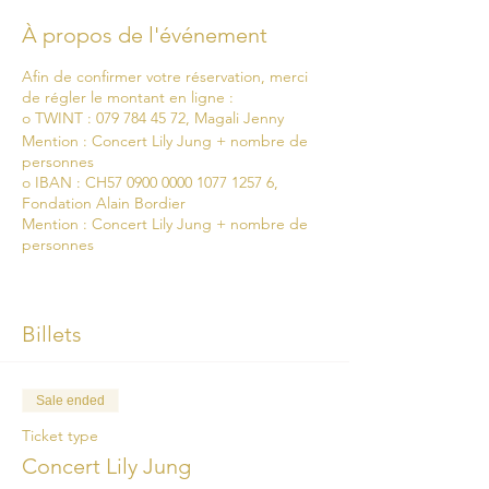
À propos de l'événement
Afin de confirmer votre réservation, merci
de régler le montant en ligne :
o TWINT : 079 784 45 72, Magali Jenny
Mention : Concert Lily Jung + nombre de
personnes
o IBAN : CH57 0900 0000 1077 1257 6,
Fondation Alain Bordier
Mention : Concert Lily Jung + nombre de
personnes
- Merci de nous indiquer les noms et
prénoms de chaque personne à inscrire
- Le billet vous sera envoyé par e-mail au
Billets
plus tard 3 jours avant le concert
- Merci d’imprimer un billet par personne et
de le présenter à l’entrée du musée
Sale ended
- Ouverture des portes à 19h30
Ticket type
Merci de respecter le protocole sanitaire :
Concert Lily Jung